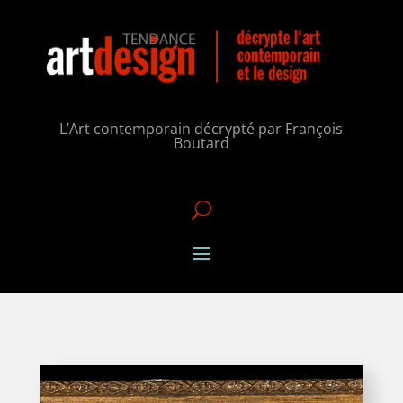
L’Art contemporain décrypté par François
Boutard
U