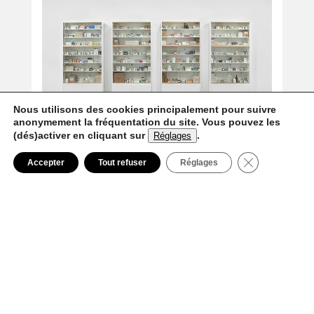
Nous utilisons des cookies principalement pour suivre
anonymement la fréquentation du site. Vous pouvez les
(dés)activer en cliquant sur
.
Réglages
La loi des séries
Fermer la ban
Accepter
Tout refuser
Réglages
2 Fév 2013