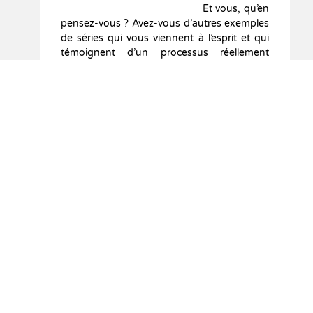
Et vous, qu’en
pensez-vous ? Avez-vous d’autres exemples
de séries qui vous viennent à l’esprit et qui
témoignent d’un processus réellement
créatif ? N’hésitez pas à me faire part de vos
commentaires dans l’espace prévu à cet
effet (bulle face au titre du billet ou en fin
d’article à « laisser une réponse »), j’y
répondrai avec grand plaisir !
F.B.
Vous Aimerez Aussi:
Connecting with Roy
La photographie
Lichtenstein’s world
contemporaine en