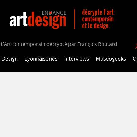
L’Art contemporain décrypté par François Boutard
Design
Lyonnaiseries
Interviews
Museogeeks
Qu