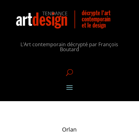
L’Art contemporain décrypté par François
Boutard
U
Orlan