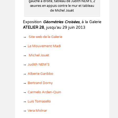
gauche à droite, tableau de Judith NEM’s, 2
œuvres en appuis contre le mur et tableau
de Michel Jouët
Exposition
Géométries Croisées
, à la Galerie
ATELIER 28
, jusqu’au 29 juin 2013
→
Site web de la Galerie
→
Le Mouvement Madi
→
Michel Jouët
→
Judith NEM’S
→
Alberte Garibbo
→
Bertrand Dorny
→
Carmelo Arden-Quin
→
Luis Tomasello
→
Vera Molnar