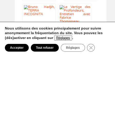
Réverbère – « Nous
sommes réputés
pour être une
galerie qui aime
accrocher »
Nous utilisons des cookies principalement pour suivre
anonymement la fréquentation du site. Vous pouvez les
(dés)activer en cliquant sur
.
Réglages
Docks Art Fair #4 –
Le Domaine Perdu :
Le souffle mortel de
interview #4
Fermer la ban
Accepter
Tout refuser
Réglages
Beryl – Bruno Hadjih
GALERIE PARTENAIRE