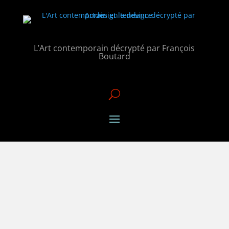
L’Art contemporain décrypté par François
Boutard
U