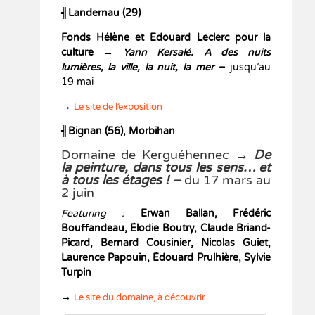
╣Landernau (29)
Fonds Hélène et Edouard Leclerc pour la
culture
→
Yann Kersalé. A des nuits
lumières, la ville, la nuit, la mer
–
jusqu’au
19 mai
→
Le site de l’exposition
╣Bignan (56), Morbihan
Domaine de Kerguéhennec
→
D
e
la peinture, dans tous les sens… et
à tous les étages ! –
du 17 mars au
2 juin
Featuring :
Erwan Ballan, Frédéric
Bouffandeau, Élodie Boutry, Claude Briand-
Picard, Bernard Cousinier, Nicolas Guiet,
Laurence Papouin, Édouard Prulhière, Sylvie
Turpin
→
Le site du domaine, à découvrir