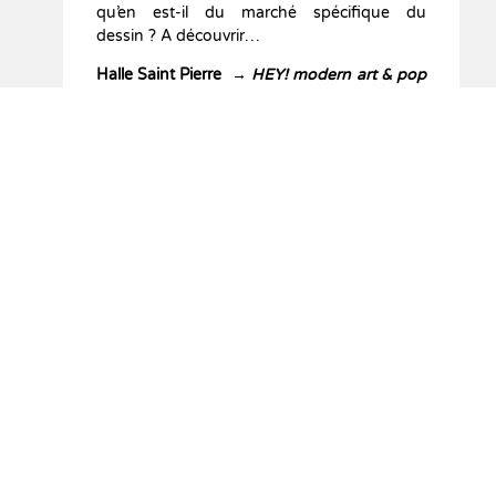
qu’en est-il du marché spécifique du
dessin ? A découvrir…
Halle Saint Pierre
→
HEY! modern art & pop
culture / Part II
,
jusqu’au 23 août 2013 ↓