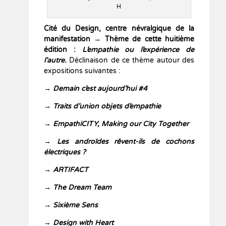
H
Cité du Design, centre névralgique de la
manifestation
→
Thème de cette huitième
édition :
L’empathie ou l’expérience de
l’autre.
Déclinaison de ce thème autour des
expositions suivantes :
→
Demain c’est aujourd’hui #4
→
Traits d’union objets d’empathie
→
EmpathiCITY, Making our City Together
→
Les androïdes rêvent-ils de cochons
électriques ?
→
ARTIFACT
→
The Dream Team
→
Sixième Sens
→
Design with Heart