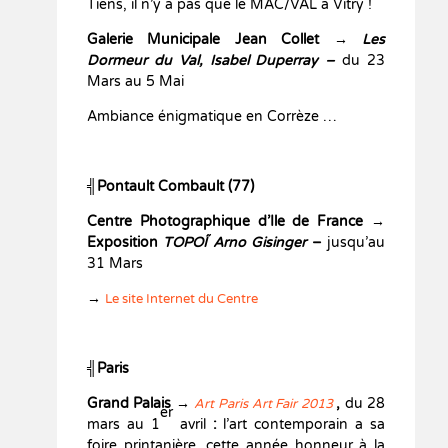
Tiens, il n’y a pas que le MAC/VAL à Vitry !
Galerie Municipale Jean Collet →
Les
Dormeur du Val, Isabel Duperray –
du 23
Mars au 5 Mai
Ambiance énigmatique en Corrèze …
╣Pontault Combault (77)
Centre Photographique d’Ile de France →
Exposition
TOPOȈ
Arno Gisinger
–
jusqu’au
31 Mars
→
Le site Internet du Centre
╣Paris
Grand Palais →
,
du 28
Art Paris Art Fair 2013
er
mars au 1
avril
:
l’art contemporain a sa
foire printanière, cette année honneur à la