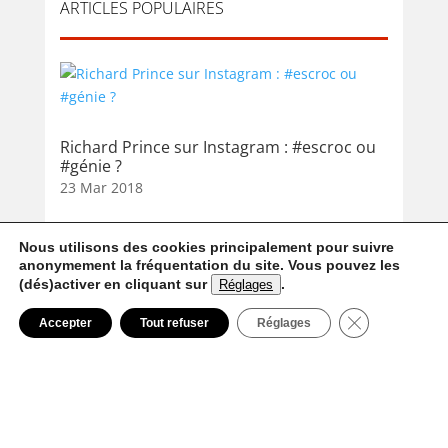
ARTICLES POPULAIRES
Richard Prince sur Instagram : #escroc ou
#génie ?
23 Mar 2018
Nous utilisons des cookies principalement pour suivre
anonymement la fréquentation du site. Vous pouvez les
(dés)activer en cliquant sur
.
Réglages
Fermer la ban
Accepter
Tout refuser
Réglages
Niki de Saint Phalle : derrière “Nanas”
29 Oct 2014