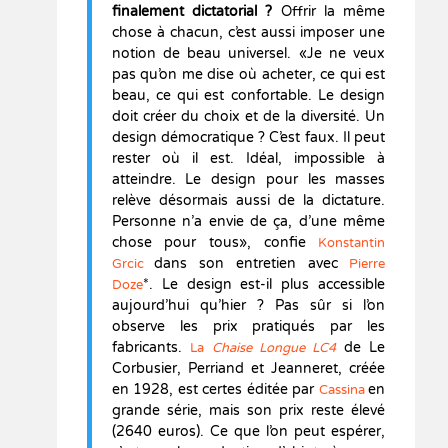
finalement dictatorial ?
Offrir la même
chose à chacun, c’est aussi imposer une
notion de beau universel. «Je ne veux
pas qu’on me dise où acheter, ce qui est
beau, ce qui est confortable. Le design
doit créer du choix et de la diversité. Un
design démocratique ? C’est faux. Il peut
rester où il est. Idéal, impossible à
atteindre. Le design pour les masses
relève désormais aussi de la dictature.
Personne n’a envie de ça, d’une même
chose pour tous», confie
Konstantin
dans son entretien avec
Grcic
Pierre
*. Le design est-il plus accessible
Doze
aujourd’hui qu’hier ? Pas sûr si l’on
observe les prix pratiqués par les
fabricants.
de Le
La
Chaise Longue LC4
Corbusier, Perriand et Jeanneret, créée
en 1928, est certes éditée par
en
Cassina
grande série, mais son prix reste élevé
(2640 euros). Ce que l’on peut espérer,