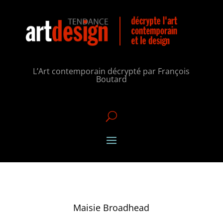
L’Art contemporain décrypté par François
Boutard
U
Maisie Broadhead