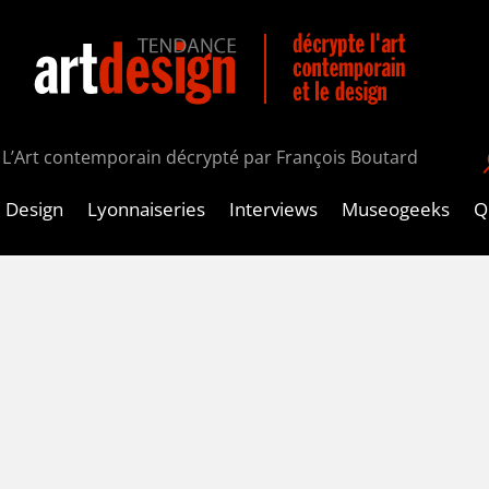
L’Art contemporain décrypté par François Boutard
Design
Lyonnaiseries
Interviews
Museogeeks
Qu