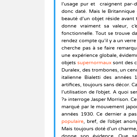
l’usage pur et craignent par-d
donc daté. Mais le Britannique 
beauté d’un objet réside avant t
donne vraiment sa valeur, c’
fonctionnelle. Tout se trouve d
rendez compte qu’il y a un verre 
cherche pas à se faire remarquer
une expérience globale, évidem
objets
supernormaux
sont des c
Duralex, des trombones, un cendr
italienne Bialetti des années
artifices, toujours sans décor. Ca
l’utilisation de l’objet. A quoi 
?» interroge Jasper Morrison. Ce
marqué par le mouvement japo
années 1930. Ce dernier a pass
populaire
, bref, de l’objet ano
Mais toujours doté d’un charme, 
donne son évidence. Que se