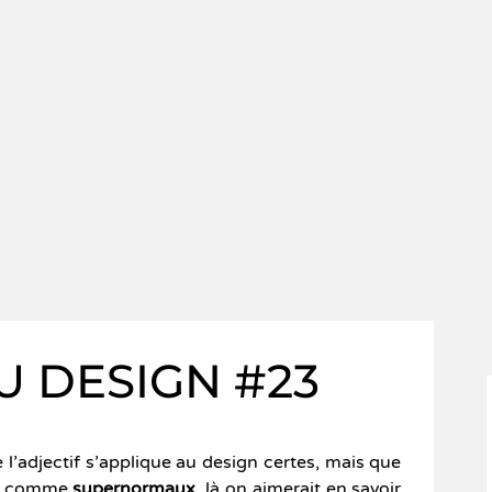
U DESIGN #23
 l’adjectif s’applique au design certes, mais que
ts comme
supernormaux
, là on aimerait en savoir