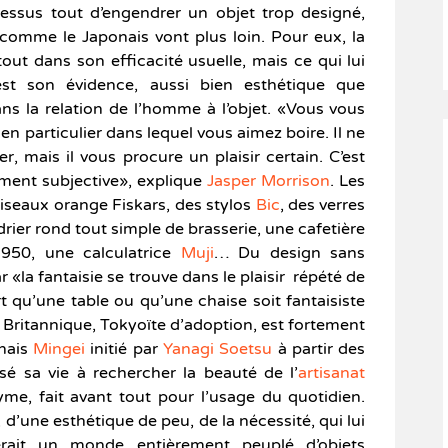
essus tout d’engendrer un objet trop designé,
comme le Japonais vont plus loin. Pour eux, la
out dans son efficacité usuelle, mais ce qui lui
est son évidence, aussi bien esthétique que
ans la relation de l’homme à l’objet. «Vous vous
en particulier dans lequel vous aimez boire. Il ne
, mais il vous procure un plaisir certain. C’est
ment subjective», explique
Jasper Morrison
. Les
iseaux orange Fiskars, des stylos
Bic
, des verres
ier rond tout simple de brasserie, une cafetière
 1950, une calculatrice
Muji
… Du design sans
r «la fantaisie se trouve dans le plaisir répété de
sert qu’une table ou qu’une chaise soit fantaisiste
 Britannique, Tokyoïte d’adoption, est fortement
nais
Mingei
initié par
Yanagi Soetsu
à partir des
é sa vie à rechercher la beauté de l’
artisanat
nyme, fait avant tout pour l’usage du quotidien.
d’une esthétique de peu, de la nécessité, qui lui
rait un monde entièrement peuplé d’objets