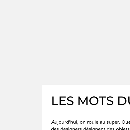
LES MOTS D
A
ujourd’hui, on roule au super. Que
des designers désignent des obje