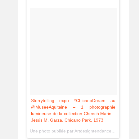
Storrytelling expo #ChicanoDream au
@MuseeAquitaine – 1 photographie
lumineuse de la collection Cheech Marin –
Jesús M. Garza, Chicano Park, 1973
Une photo publiée par Artdesigntendance (@artdesigntendance) le