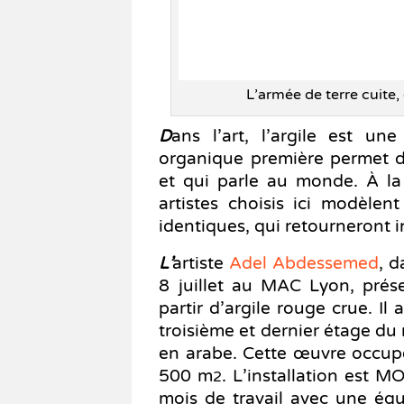
L’armée de terre cuite
D
ans l’art, l’argile est un
organique première permet 
et qui parle au monde. À la 
artistes choisis ici modèlen
identiques, qui retourneront i
L’
artiste
Adel Abdessemed
, d
8 juillet au MAC Lyon, prés
partir d’argile rouge crue. Il 
troisième et dernier étage d
en arabe. Cette œuvre occupe l
500 m
. L’installation est
2
mois de travail avec une équ