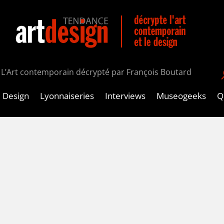
L’Art contemporain décrypté par François Boutard
Design
Lyonnaiseries
Interviews
Museogeeks
Qu