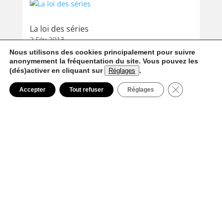
La loi des séries
2 Fév 2013
Nous utilisons des cookies principalement pour suivre
anonymement la fréquentation du site. Vous pouvez les
(dés)activer en cliquant sur
.
Réglages
Fermer la ban
Accepter
Tout refuser
Réglages
Raymond Loewy, précurseur du design
industriel
23 Sep 2012
Galerie partenaire