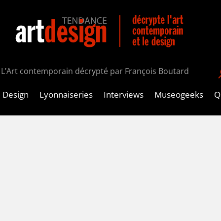
L’Art contemporain décrypté par François Boutard
Design
Lyonnaiseries
Interviews
Museogeeks
Qu