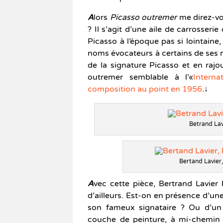
A
lors
Picasso outremer
me direz-vou
? Il s’agit d’une aile de carrosser
Picasso à l’époque pas si lointaine,
noms évocateurs à certains de ses mod
de la signature Picasso et en rajo
outremer semblable à l’«
Intern
composition au point en 1956
.↓
Betrand Lav
Bertand Lavier
A
vec cette pièce, Bertrand Lavier br
d’ailleurs. Est-on en présence d’une
son fameux signataire ? Ou d’un 
couche de peinture, à mi-chemin 