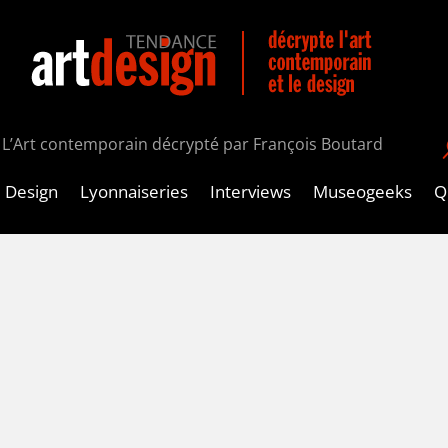
L’Art contemporain décrypté par François Boutard
Design
Lyonnaiseries
Interviews
Museogeeks
Qu