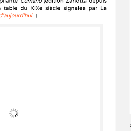
 pliante
Cumano
(édition Zanotta depuis
 table du XIXe siècle signalée par Le
 d’aujourd’hui
. ↓