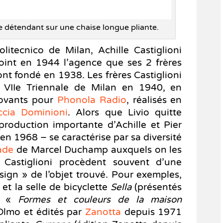
se détendant sur une chaise longue pliante.
litecnico de Milan, Achille Castiglioni
ejoint en 1944 l’agence que ses 2 frères
ont fondé en 1938. Les frères Castiglioni
a VIIe Triennale de Milan en 1940, en
novants pour
Phonola Radio
, réalisés en
ccia Dominioni
. Alors que Livio quitte
a production importante d’Achille et Pier
n 1968 – se caractérise par sa diversité
ade
de Marcel Duchamp auxquels on les
 Castiglioni procèdent souvent d’une
sign » de l’objet trouvé. Pour exemples,
et la selle de bicyclette
Sella
(présentés
on «
Formes et couleurs de la maison
Olmo et édités par
Zanotta
depuis 1971